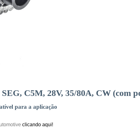
r SEG, C5M, 28V, 35/80A, CW (com po
ível para a aplicação
Automotive
clicando aqui!