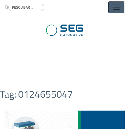
Buscar
Tag:
0124655047