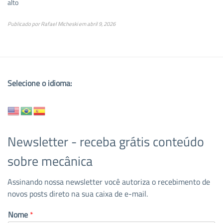
alto
Publicado por
Rafael Micheski
em
abril 9, 2026
Selecione o idioma:
Newsletter - receba grátis conteúdo
sobre mecânica
Assinando nossa newsletter você autoriza o recebimento de
novos posts direto na sua caixa de e-mail.
Nome
*