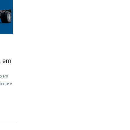
a em
do em
ciente e