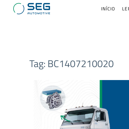
INÍCIO
LE
Tag:
BC1407210020