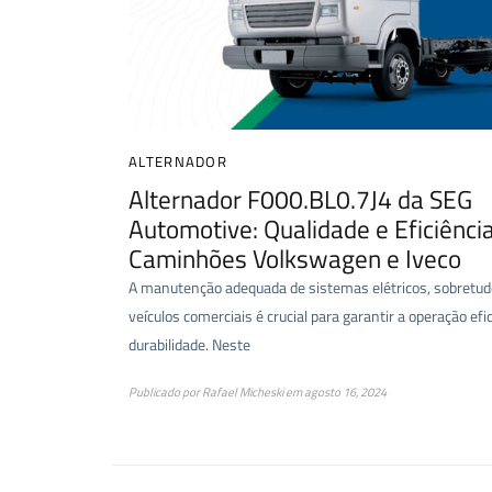
ALTERNADOR
Alternador F000.BL0.7J4 da SEG
Automotive: Qualidade e Eficiênci
Caminhões Volkswagen e Iveco
A manutenção adequada de sistemas elétricos, sobretu
veículos comerciais é crucial para garantir a operação efi
durabilidade. Neste
Publicado por
Rafael Micheski
em
agosto 16, 2024