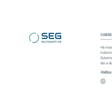
SOBRE
Há mais
indústr
Automot
dia-a di
Política