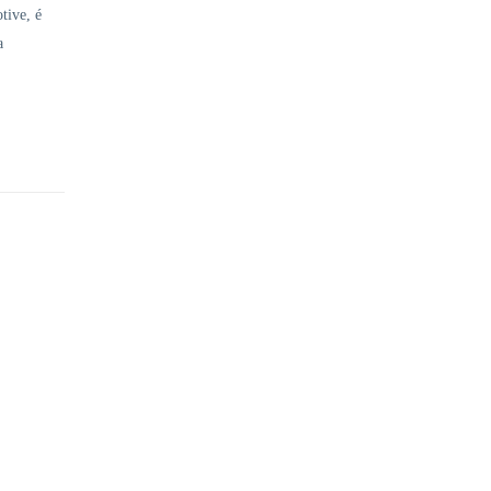
tive, é
a