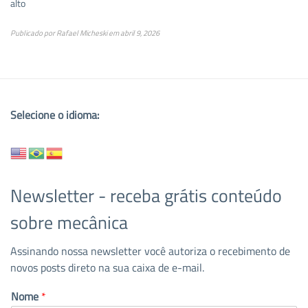
alto
Publicado por
Rafael Micheski
em
abril 9, 2026
Selecione o idioma:
Newsletter - receba grátis conteúdo
sobre mecânica
Assinando nossa newsletter você autoriza o recebimento de
novos posts direto na sua caixa de e-mail.
Nome
*