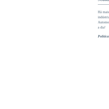
Há mais
indústr
Automot
a dia!
Polític