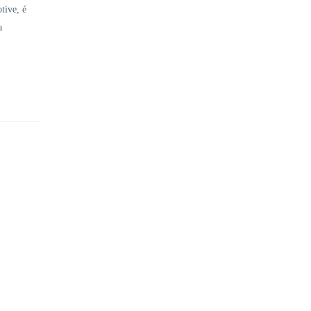
tive, é
a