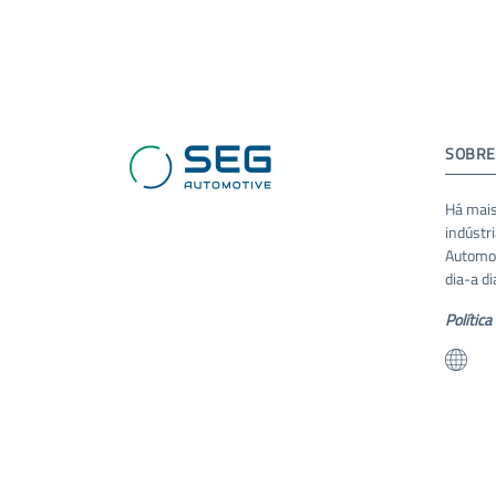
SOBRE
Há mais
indústr
Automot
dia-a di
Política