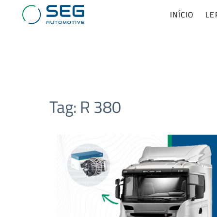
INÍCIO
LE
Tag:
R 380