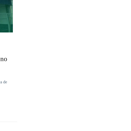
 no
ra de