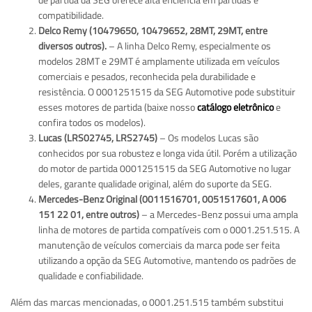
compatibilidade.
Delco Remy (10479650, 10479652, 28MT, 29MT, entre
diversos outros).
– A linha Delco Remy, especialmente os
modelos 28MT e 29MT é amplamente utilizada em veículos
comerciais e pesados, reconhecida pela durabilidade e
resistência. O 0001251515 da SEG Automotive pode substituir
esses motores de partida (baixe nosso
catálogo eletrônico
e
confira todos os modelos).
Lucas (LRS02745, LRS2745)
– Os modelos Lucas são
conhecidos por sua robustez e longa vida útil. Porém a utilização
do motor de partida 0001251515 da SEG Automotive no lugar
deles, garante qualidade original, além do suporte da SEG.
Mercedes-Benz Original (0011516701, 0051517601, A 006
151 22 01, entre outros)
– a Mercedes-Benz possui uma ampla
linha de motores de partida compatíveis com o 0001.251.515. A
manutenção de veículos comerciais da marca pode ser feita
utilizando a opção da SEG Automotive, mantendo os padrões de
qualidade e confiabilidade.
Além das marcas mencionadas, o 0001.251.515 também substitui