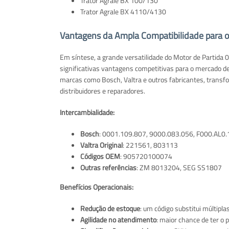
Trator Agrale BX 100/130
Trator Agrale BX 4110/4130
Vantagens da Ampla Compatibilidade para 
Em síntese, a grande versatilidade do Motor de Partid
significativas vantagens competitivas para o mercado d
marcas como Bosch, Valtra e outros fabricantes, trans
distribuidores e reparadores.
Intercambialidade:
Bosch
: 0001.109.807, 9000.083.056, F000.AL0.13
Valtra Original
: 221561, 803113
Códigos OEM
: 905720100074
Outras referências
: ZM 8013204, SEG SS1807
Benefícios Operacionais:
Redução de estoque
: um código substitui múltipla
Agilidade no atendimento
: maior chance de ter o p