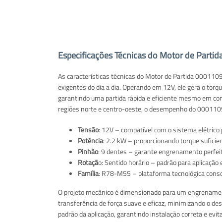
Especificações Técnicas do Motor de Part
As características técnicas do Motor de Partida 00011
exigentes do dia a dia. Operando em 12V, ele gera o torq
garantindo uma partida rápida e eficiente mesmo em cond
regiões norte e centro-oeste, o desempenho do 000110
Tensão
: 12V – compatível com o sistema elétrico
Potência
: 2.2 kW – proporcionando torque sufici
Pinhão
: 9 dentes – garante engrenamento perfei
Rotaçã
o: Sentido horário – padrão para aplicaçã
Família
: R78-M55 – plataforma tecnológica conso
O projeto mecânico é dimensionado para um engrenamen
transferência de força suave e eficaz, minimizando o d
padrão da aplicação, garantindo instalação correta e 