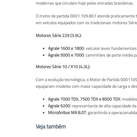
modernas que circulam hoje pelas estradas brasileiras.
O motor de partida 0001.109.807 atende praticamente t
em veículos equipados com os tradicionais motores Série
Motores Série 229 (3.9L):
Agrale 1600 e 1800
: veículos leves fundamentais
Agrale 5000 e 7000
: caminhões de porte médio pa
Motores Série 10 / X10 (4.3L):
Com a evolução tecnológica, o Motor de Partida 000110
equiparam modelos com maior capacidade de carga e d
Agrale 7000 TDX, 7500 TDX e 8500 TDX
: modelos
Agrale 9200
: representante de alta capacidade da 
Microônibus MA 8.0T
: garantindo a operacionalida
Veja também