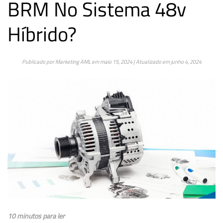
BRM No Sistema 48v
Híbrido?
Publicado por
Marketing AML
em
maio 15, 2024
| Atualizado em
junho 4, 2024
10 minutos para ler