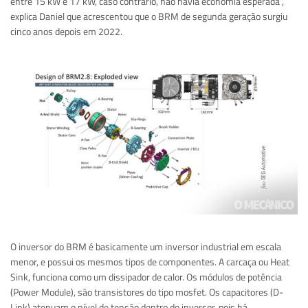
entre 15 kW e 17 kW, caso contrário, não havia economia esperada”,
explica Daniel que acrescentou que o BRM de segunda geração surgiu
cinco anos depois em 2022.
O inversor do BRM é basicamente um inversor industrial em escala
menor, e possui os mesmos tipos de componentes. A carcaça ou Heat
Sink, funciona como um dissipador de calor. Os módulos de potência
(Power Module), são transistores do tipo mosfet. Os capacitores (D-
Link) atenuam o nível de tensão dentro do inversor, pois há