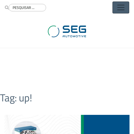
Buscar
Tag:
up!