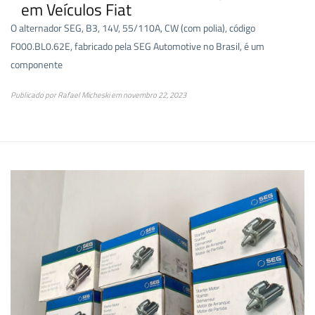
em Veículos Fiat
O alternador SEG, B3, 14V, 55/110A, CW (com polia), código
F000.BL0.62E, fabricado pela SEG Automotive no Brasil, é um
componente
Publicado por
Rafael Micheski
em
novembro 22, 2023